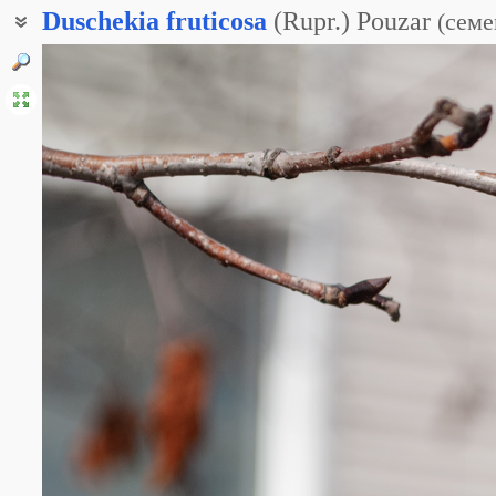
Duschekia
fruticosa
(Rupr.) Pouzar
(
семе
Душекия кустарниковая
Ольха кустарниковая