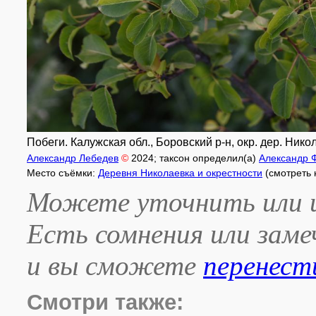
Побеги. Калужская обл., Боровский р-н, окр. дер. Нико
Александр Лебедев
©
2024
; таксон определил(а)
Александр 
Место съёмки:
Деревня Николаевка и окрестности
(смотреть 
Можете уточнить или и
Есть сомнения или зам
и вы сможете
перенест
Смотри также: