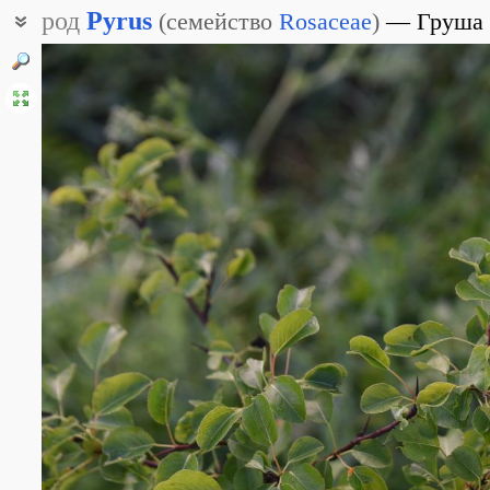
род
Pyrus
(
семейство
Rosaceae
)
Груша