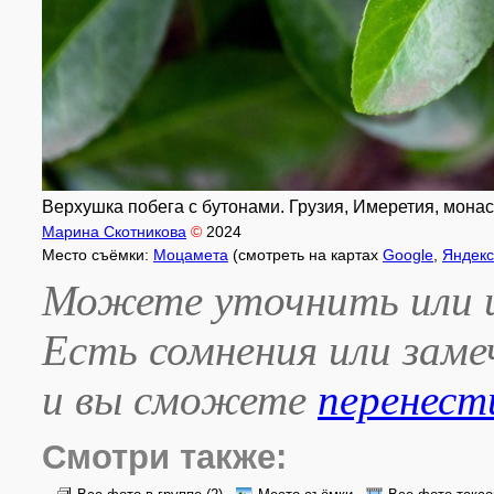
Верхушка побега с бутонами. Грузия, Имеретия, монас
Марина Скотникова
©
2024
Место съёмки:
Моцамета
(смотреть на картах
Google
,
Яндек
Можете уточнить или и
Есть сомнения или зам
и вы сможете
перенест
Смотри также: