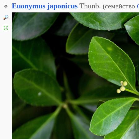
Euonymus
japonicus
Thunb.
(
семейство