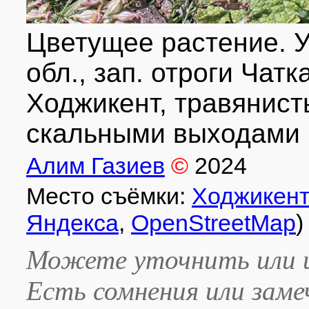
Цветущее растение. У
обл., зап. отроги Чатка
Ходжикент, травянист
скальными выходами 
Алим Газиев
©
2024
Место съёмки:
Ходжикен
Яндекса
,
OpenStreetMap
)
Можете уточнить или и
Есть сомнения или зам