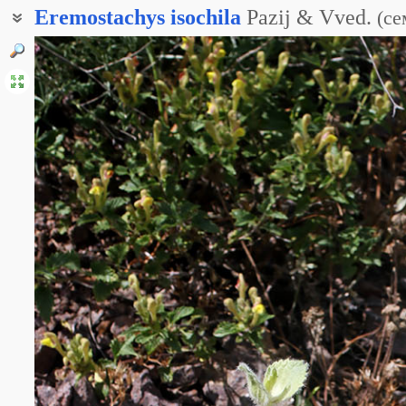
Eremostachys
isochila
Pazij & Vved.
(
се