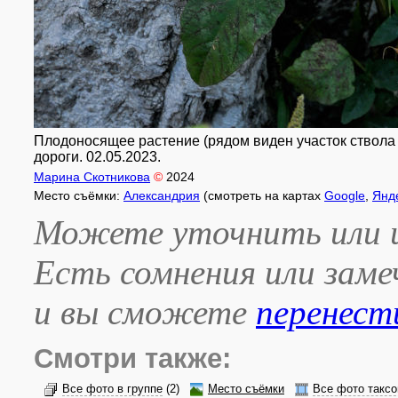
Плодоносящее растение (рядом виден участок ствол
дороги. 02.05.2023.
Марина Скотникова
©
2024
Место съёмки:
Александрия
(смотреть на картах
Google
,
Янд
Можете уточнить или и
Есть сомнения или зам
и вы сможете
перенест
Смотри также:
Все фото в группе
(2)
Место съёмки
Все фото таксо