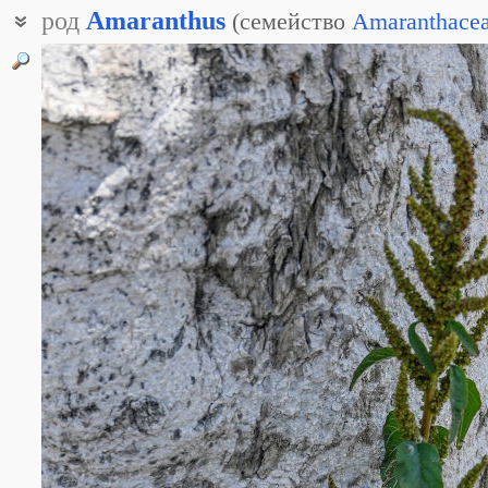
род
Amaranthus
(
семейство
Amaranthace
Амарант