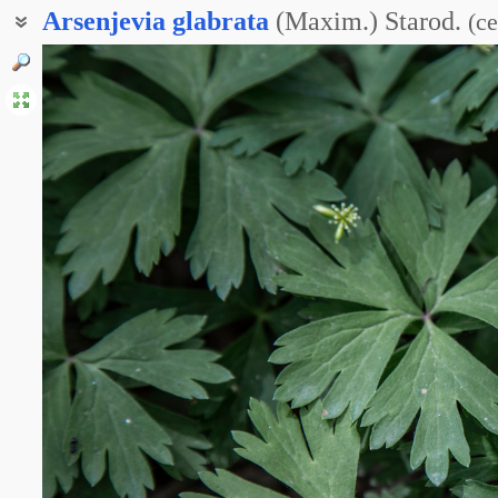
Arsenjevia
glabrata
(Maxim.) Starod.
(
с
Ветреница гладкая