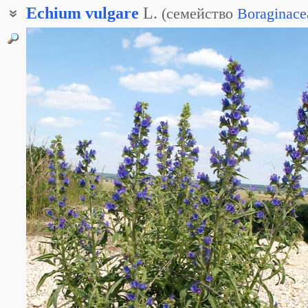
Echium
vulgare
L.
(
семейство
Boraginace