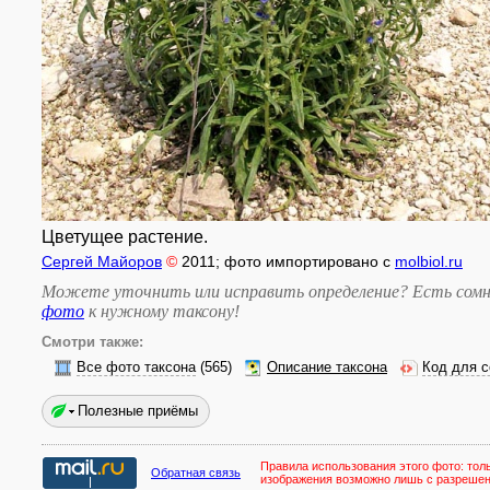
Цветущее растение.
Сергей Майоров
©
2011
; фото импортировано с
molbiol.ru
Можете уточнить или исправить определение? Есть сомн
фото
к нужному таксону
!
Смотри также:
Все фото таксона
(565)
Описание таксона
Код для с
Полезные приёмы
Правила использования этого фото:
тол
Обратная связь
изображения возможно лишь с разреше