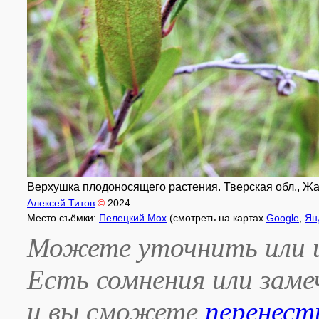
Верхушка плодоносящего растения. Тверская обл., Жар
Алексей Титов
©
2024
Место съёмки:
Пелецкий Мох
(смотреть на картах
Google
,
Ян
Можете уточнить или и
Есть сомнения или зам
и вы сможете
перенест