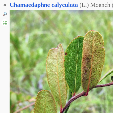
Chamaedaphne
calyculata
(L.) Moench
Болотный мирт обыкновенный
Болотный мирт чашечный
Кассандра болотная
Кассандра обыкновенная
Кассандра прицветничковая
Хамедафна болотная
Хамедафна обыкновенная
Хамедафне болотная
Хамедафне обыкновенная