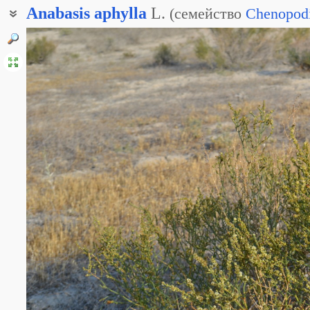
Anabasis
aphylla
L.
(
семейство
Chenopod
Ежовник безлистный