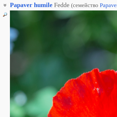
Papaver
humile
Fedde
(
семейство
Papave