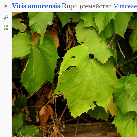
Vitis
amurensis
Rupr.
(
семейство
Vitaceae