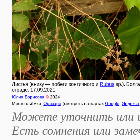
Листья (внизу — побеги зонтичного и
Rubus
sp.). Болг
ограде. 17.09.2021.
Юлия Борисова
©
2024
Место съёмки:
Оризаре
(смотреть на картах
Google
,
Яндекса
Можете уточнить или и
Есть сомнения или зам