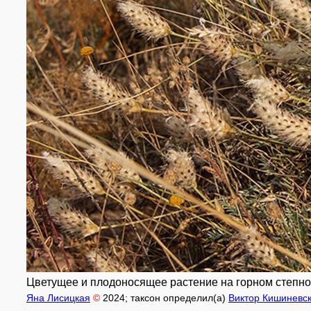
Цветущее и плодоносящее растение на горном степном ск
Яна Лисицкая
©
2024
; таксон определил(а)
Виктор Кишиневс