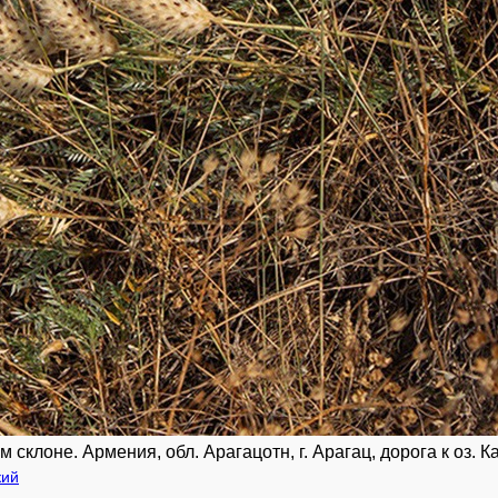
лоне. Армения, обл. Арагацотн, г. Арагац, дорога к оз. Кар
кий