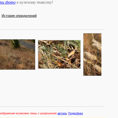
сти фото
к нужному таксону
!
История определений
 изображения возможно лишь с разрешения
автора
.
Подробнее