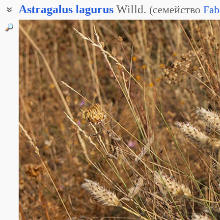
Astragalus
lagurus
Willd.
(
семейство
Fab