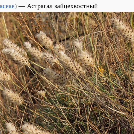
aceae
)
Астрагал зайцехвостный