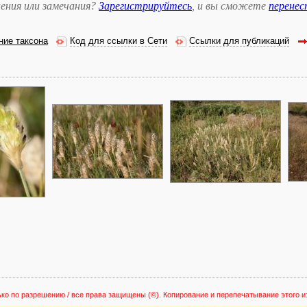
ения или замечания?
Зарегистрируйтесь
, и вы сможете
перене
ние таксона
Код для ссылки в Сети
Ссылки для публикаций
ько по разрешению / все права защищены
(©). Копирование и перепечатывание этого