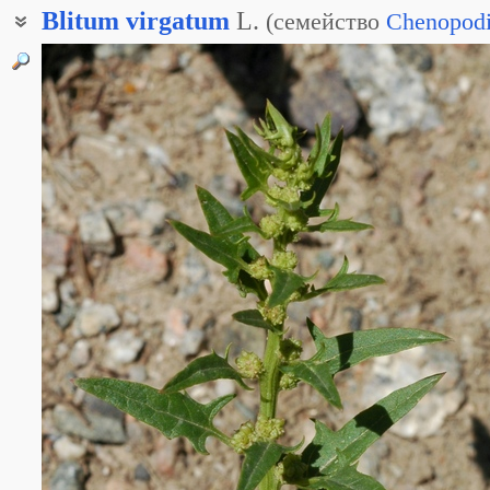
Blitum
virgatum
L.
(
семейство
Chenopodi
Блитум олиственный
Жминда лозная
Жминда прутьевидная
Марь многолистная
Марь олиственная
Жминда обыкновенная
Земляничный шпинат
Шпинат многолистный
Шпинат-малина