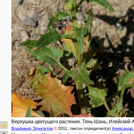
Верхушка цветущего растения. Тянь-Шань, Илейский А
Владимир Эпиктетов
©
2011
; таксон определил(а)
Александр