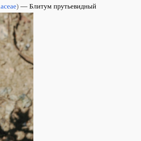
aceae
)
Блитум прутьевидный