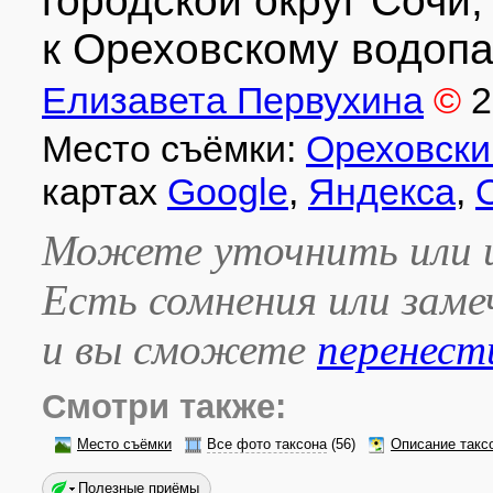
городской округ Сочи,
к Ореховскому водопад
Елизавета Первухина
©
2
Место съёмки:
Ореховски
картах
Google
,
Яндекса
,
Можете уточнить или и
Есть сомнения или зам
и вы сможете
перенест
Смотри также:
Место съёмки
Все фото таксона
(56)
Описание такс
Полезные приёмы