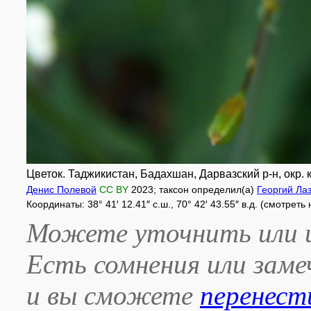
Цветок. Таджикистан, Бадахшан, Дарвазский р-н, окр. 
Денис Полевой
CC BY
2023
; таксон определил(а)
Георгий Ла
Координаты: 38° 41′ 12.41″ с.ш., 70° 42′ 43.55″ в.д. (смотреть
Можете уточнить или и
Есть сомнения или зам
и вы сможете
перенест