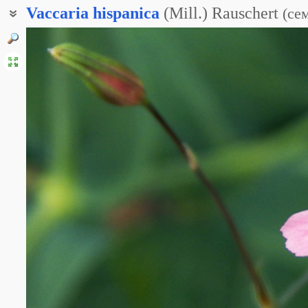
Vaccaria
hispanica
(Mill.) Rauschert
(
се
Коровница испанская
Тысячеглав испанский
Тысячеголов пирамидальный
Тысячеголов посевной