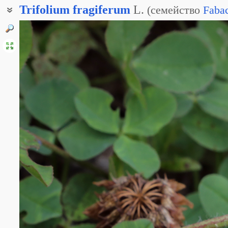
Trifolium
fragiferum
L.
(
семейство
Faba
Амория земляничная
Клевер земляниконосный
Клевер пустоплодник
Клевер пустоягодник
Пустоягодник