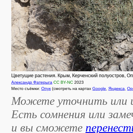
Цветущие растения. Крым, Керченский полуостров, Опу
Александр Фатерыга
CC BY-NC
2023
Место съёмки:
Опук
(смотреть на картах
Google
,
Яндекса
,
Op
Можете уточнить или и
Есть сомнения или зам
и вы сможете
перенест