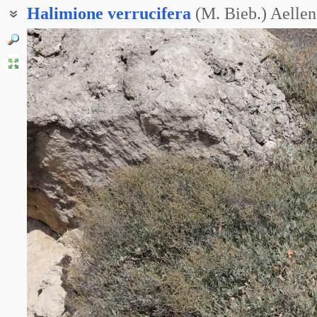
Halimione
verrucifera
(M. Bieb.) Aellen
Лебеда бородавчатая
Обиона бородавчатая