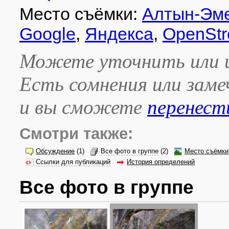
Место съёмки:
Алтын-Эм
Google
,
Яндекса
,
OpenStr
Можете уточнить или и
Есть сомнения или зам
и вы сможете
перенест
Смотри также:
Обсуждение
(1)
Все фото в группе
(2)
Место съёмки
Ссылки для публикаций
История определений
Все фото в группе