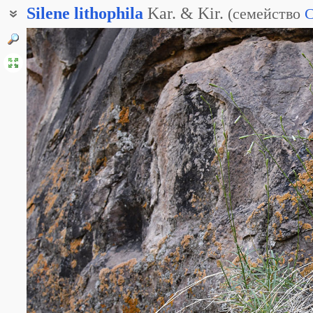
Silene
lithophila
Kar. & Kir.
(
семейство
C