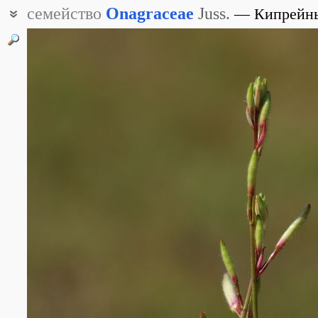
семейство
Onagraceae
Juss.
Кипрейн
Онагровые
Ослинниковые