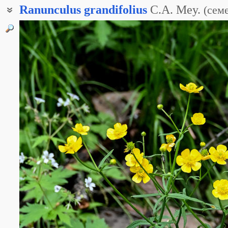
Ranunculus
grandifolius
C.A. Mey.
(
сем