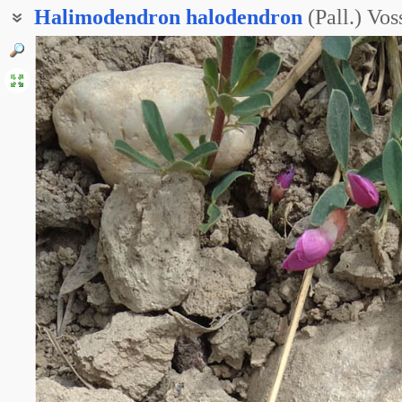
Halimodendron
halodendron
(Pall.) Vos
Чемыш серебристый