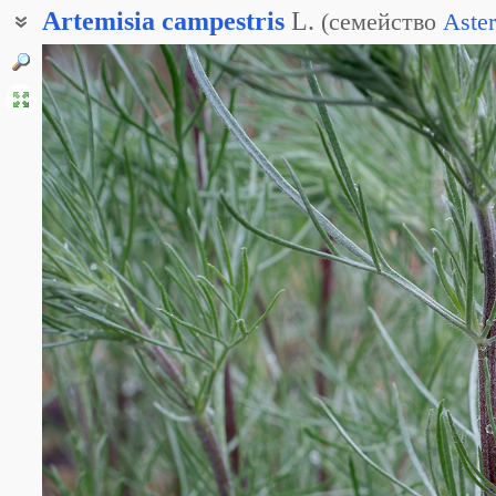
Artemisia
campestris
L.
(
семейство
Aste
Полынь непахучая
Полынь равнинная