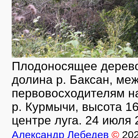
Плодоносящее дерево
долина р. Баксан, ме
первовосходителям н
р. Курмычи, высота 16
центре луга. 24 июля 2
Александр Лебедев
©
20