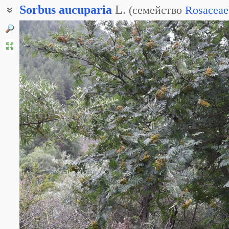
Sorbus
aucuparia
L.
(
семейство
Rosaceae
Рябина кавказородная
Рябина кавказская
Рябина горькая