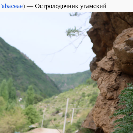
Fabaceae
)
Остролодочник угамский