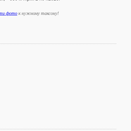
сти фото
к нужному таксону
!