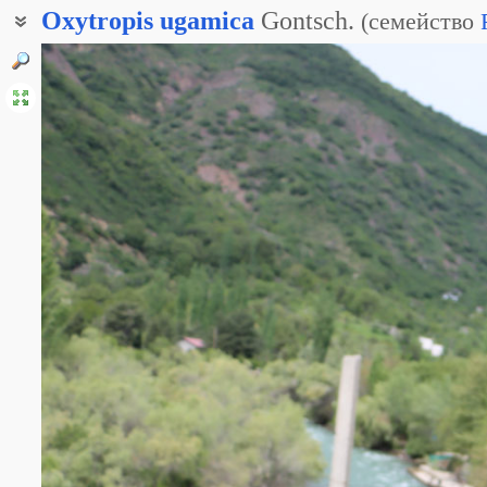
Oxytropis
ugamica
Gontsch.
(
семейство