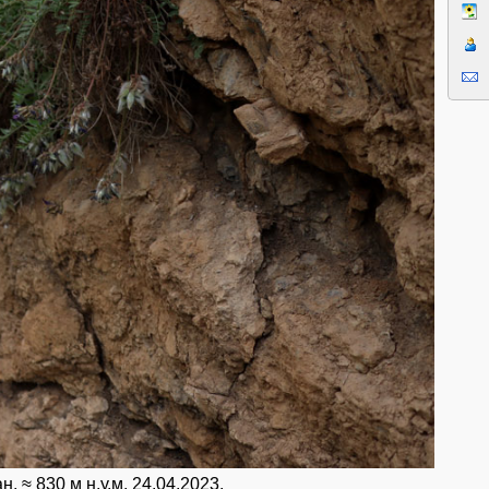
 ≈ 830 м н.у.м. 24.04.2023.