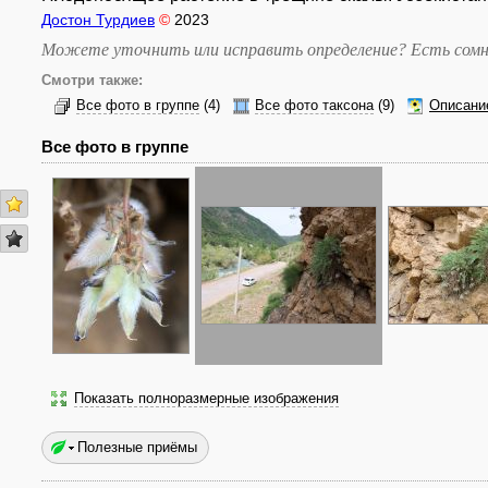
Достон Турдиев
©
2023
Можете уточнить или исправить определение? Есть сомн
Смотри также:
Все фото в группе
(4)
Все фото таксона
(9)
Описани
Все фото в группе
Показать полноразмерные изображения
Полезные приёмы