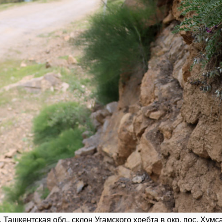
шкентская обл., склон Угамского хребта в окр. пос. Хумсан,