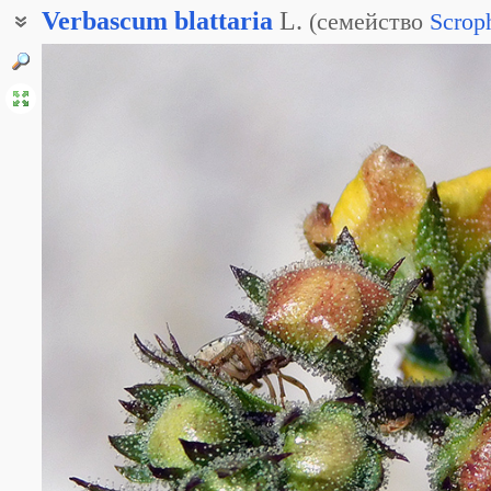
Verbascum
blattaria
L.
(
семейство
Scrop
Коровяк молевый