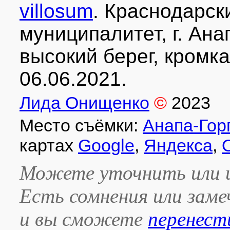
villosum
. Краснодарск
муниципалитет, г. Ана
высокий берег, кромк
06.06.2021.
Лида Онищенко
©
2023
Место съёмки:
Анапа-Гор
картах
Google
,
Яндекса
,
Можете уточнить или и
Есть сомнения или зам
и вы сможете
перенест