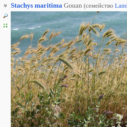
Stachys
maritima
Gouan
(
семейство
Lami
Чистец приморский