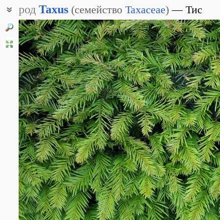
род
Taxus
(
семейство
Taxaceae
)
Тис
Тисс