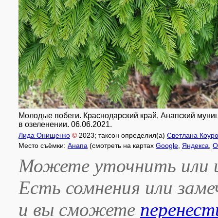
Молодые побеги. Краснодарский край, Анапский муници
в озеленении. 06.06.2021.
Лида Онищенко
©
2023
; таксон определил(а)
Светлана Коур
Место съёмки:
Анапа
(смотреть на картах
Google
,
Яндекса
,
O
Можете уточнить или и
Есть сомнения или зам
и вы сможете
перенест