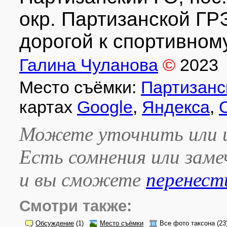
окр. Партизанской ГР
дорогой к спортивному
Галина Чуланова
©
2023
Место съёмки:
Партизанс
картах
Google
,
Яндекса
,
Можете уточнить или и
Есть сомнения или зам
и вы сможете
перенест
Смотри также:
Обсуждение
(1)
Место съёмки
Все фото таксона
(23