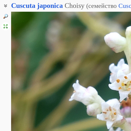
Cuscuta
japonica
Choisy
(
семейство
Cusc
Повилика окрашенная