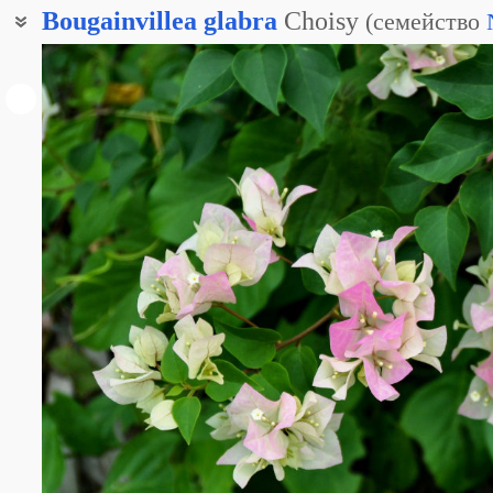
Bougainvillea
glabra
Choisy
(
семейство
Бугенвиллия голая
Бугенвиллея голая
Бугенвиллея гладкая