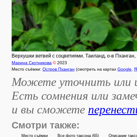
Верхушки ветвей с соцветиями. Таиланд, о-в Пханган, в
Марина Скотникова
©
2023
Место съёмки:
Остров Пханган
(смотреть на картах
Google
,
Я
Можете уточнить или и
Есть сомнения или зам
и вы сможете
перенест
Смотри также:
Место съёмки
Все фото таксона
(65)
Описание такс