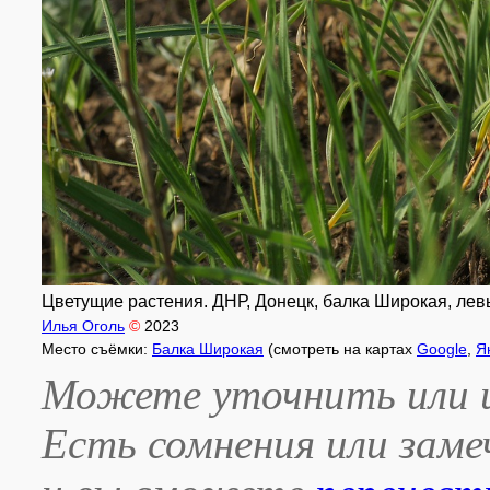
Цветущие растения. ДНР, Донецк, балка Широкая, левый
Илья Оголь
©
2023
Место съёмки:
Балка Широкая
(смотреть на картах
Google
,
Я
Можете уточнить или и
Есть сомнения или зам