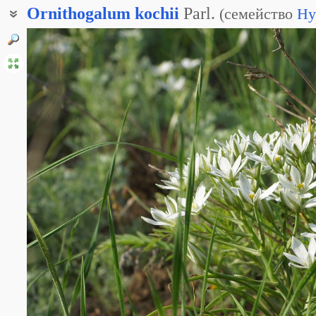
Ornithogalum
kochii
Parl.
(
семейство
Hy
Птицемлечник Гуссона
Птицемлечник тонколистный