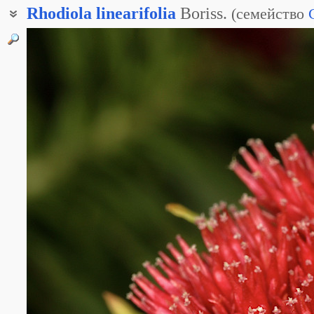
Rhodiola
linearifolia
Boriss.
(
семейство