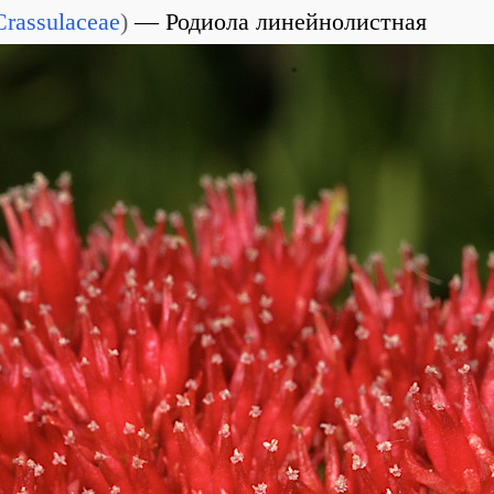
Crassulaceae
)
Родиола линейнолистная