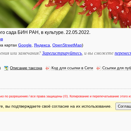
го сада БИН РАН, в культуре. 22.05.2022.
ов
на картах
Google
,
Яндекса
,
OpenStreetMap
)
ения или замечания?
Зарегистрируйтесь
, и вы сможете
перене
)
Описание таксона
Код для ссылки в Сети
Ссылки для пуб
ько по разрешению / все права защищены
(©). Копирование и перепечатывание этого
е, вы подтверждаете своё согласие на их использование.
Согла