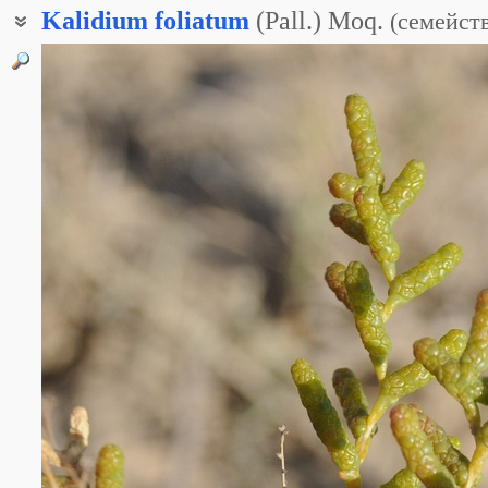
Kalidium
foliatum
(Pall.) Moq.
(
семейст
Калидиум облиственный