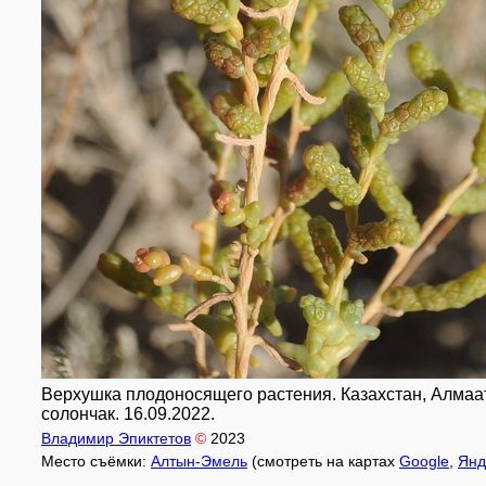
Верхушка плодоносящего растения. Казахстан, Алмаа
солончак. 16.09.2022.
Владимир Эпиктетов
©
2023
Место съёмки:
Алтын-Эмель
(смотреть на картах
Google
,
Янд