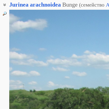
Jurinea
arachnoidea
Bunge
(
семейство
A