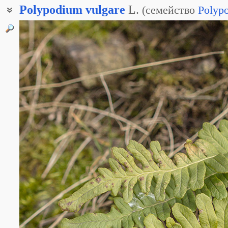
Polypodium
vulgare
L.
(
семейство
Polyp