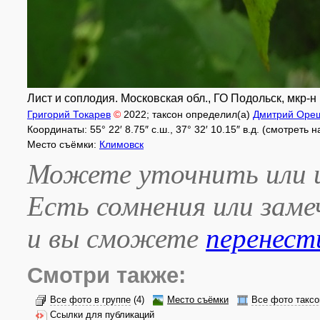
Лист и соплодия. Московская обл., ГО Подольск, мкр-н 
Григорий Токарев
©
2022
; таксон определил(а)
Дмитрий Оре
Координаты: 55° 22′ 8.75″ с.ш., 37° 32′ 10.15″ в.д. (смотреть 
Место съёмки:
Климовск
Можете уточнить или и
Есть сомнения или зам
и вы сможете
перенест
Смотри также:
Все фото в группе
(4)
Место съёмки
Все фото таксо
Ссылки для публикаций