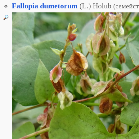
Fallopia
dumetorum
(L.) Holub
(
семейст
Горец кустарниковый
Горец призаборный
Горлец кустарниковый
Гречишка призаборная
Фаллопия подзаборная
Повитель призаборная
Фаллопия кустарниковая