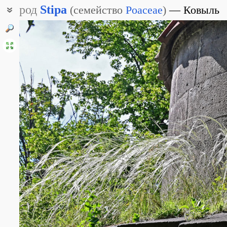
род
Stipa
(
семейство
Poaceae
)
Ковыль