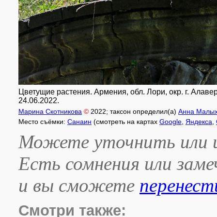
Цветущие растения. Армения, обл. Лори, окр. г. Алаве
24.06.2022.
Марина Скотникова
©
2022
; таксон определил(а)
Анна Малы
Место съёмки:
Санаин
(смотреть на картах
Google
,
Яндекса
,
Можете уточнить или и
Есть сомнения или зам
и вы сможете
перенест
Смотри также: