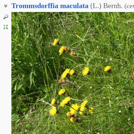
Trommsdorffia
maculata
(L.) Bernh.
(
се
Прозанник крапчатый
Троммсдорфия пятнистая
Пазник крапчатый