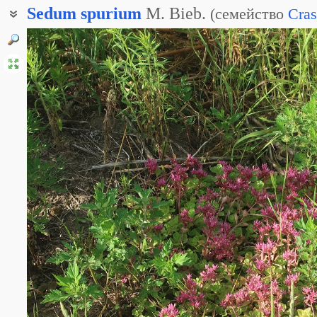
Sedum
spurium
M. Bieb.
(
семейство
Cras
Федимус неясный