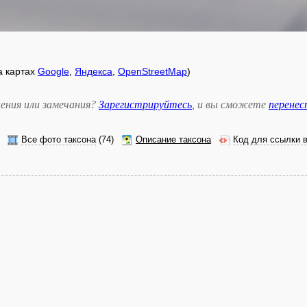
на картах
Google
,
Яндекса
,
OpenStreetMap
)
ения или замечания?
Зарегистрируйтесь
, и вы сможете
перене
Все фото таксона
(74)
Описание таксона
Код для ссылки 