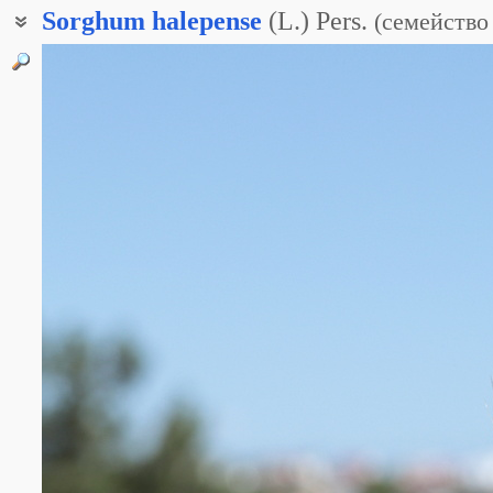
Sorghum
halepense
(L.) Pers.
(
семейство