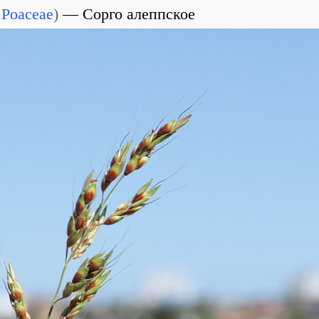
Poaceae
)
Сорго алеппское