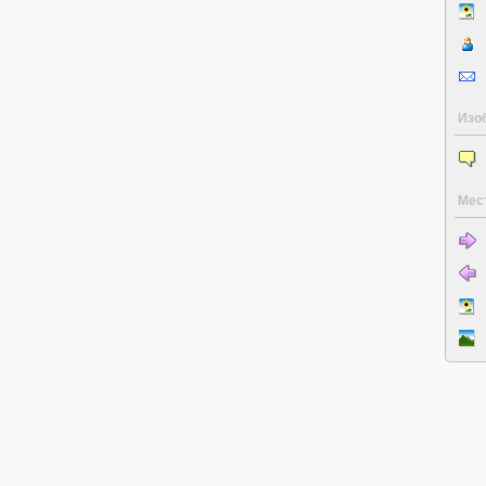
Изо
Мес