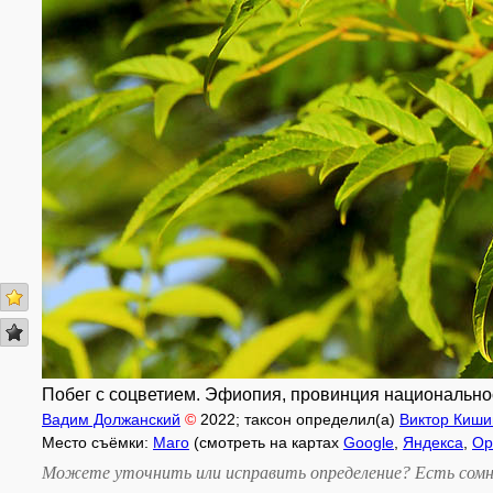
Побег с соцветием. Эфиопия, провинция национальнос
Вадим Должанский
©
2022
; таксон определил(а)
Виктор Киши
Место съёмки:
Маго
(смотреть на картах
Google
,
Яндекса
,
Op
Можете уточнить или исправить определение? Есть сомн