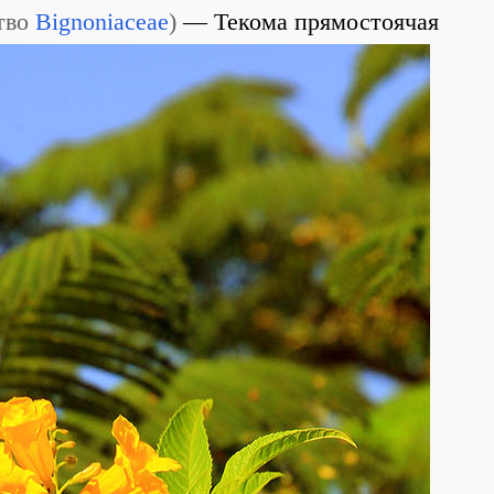
тво
Bignoniaceae
)
Текома прямостоячая