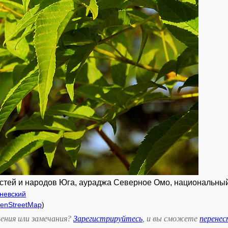
тей и народов Юга, аураджа Северное Омо, национальный 
невский
enStreetMap
)
ения или замечания?
Зарегистрируйтесь
, и вы сможете
перене