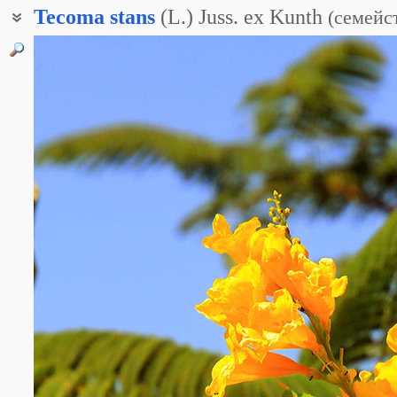
Tecoma
stans
(L.) Juss. ex Kunth
(
семейс