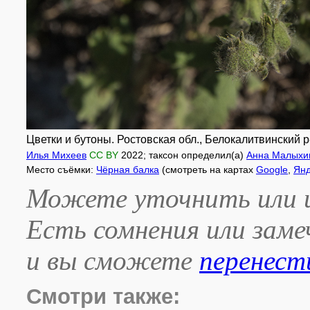
Цветки и бутоны. Ростовская обл., Белокалитвинский р-н
Илья Михеев
CC BY
2022
; таксон определил(а)
Анна Малыхи
Место съёмки:
Чёрная балка
(смотреть на картах
Google
,
Янд
Можете уточнить или и
Есть сомнения или зам
и вы сможете
перенест
Смотри также: