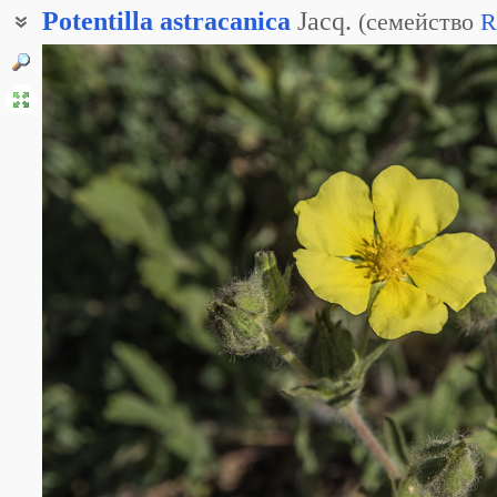
Potentilla
astracanica
Jacq.
(
семейство
R
Лапчатка Борнмюллера
Лапчатка мягковолосистая