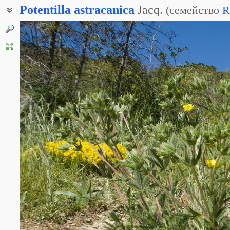
Potentilla
astracanica
Jacq.
(
семейство
R
Лапчатка Борнмюллера
Лапчатка мягковолосистая