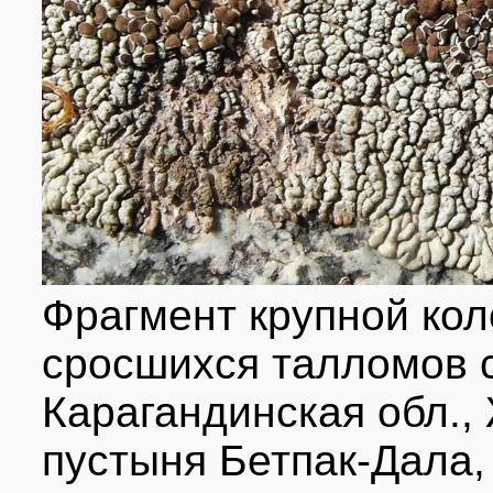
Фрагмент крупной кол
сросшихся талломов с
Карагандинская обл.,
пустыня Бетпак-Дала,