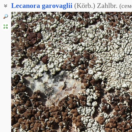
Lecanora
garovaglii
(Körb.) Zahlbr.
(
сем
Плаколеканора Гаровали