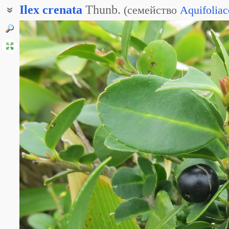
Ilex
crenata
Thunb.
(
семейство
Aquifoliac