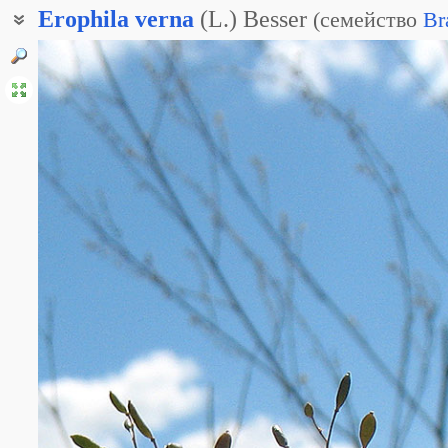
Erophila
verna
(L.) Besser
(
семейство
Br
Веснянка обыкновенная
Крупка весенняя