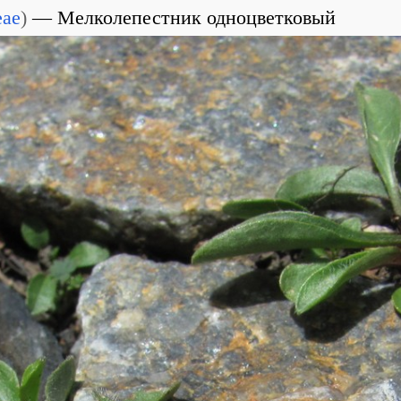
eae
)
Мелколепестник одноцветковый