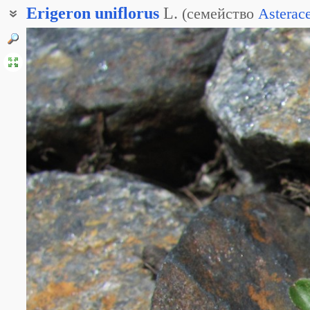
Erigeron
uniflorus
L.
(
семейство
Asterac
Мелколепестник однокорзиночный
Мелколепестник однокорзинчатый