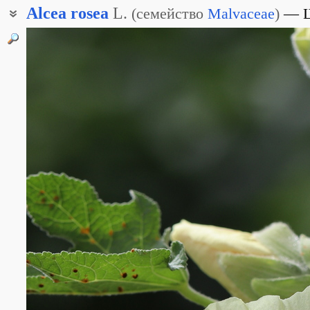
Alcea
rosea
L.
(
семейство
Malvaceae
)