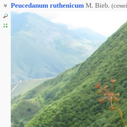
Peucedanum
ruthenicum
M. Bieb.
(
семе