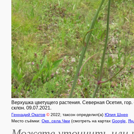
Верхушка цветущего растения. Северная Осетия, гор. ок
склон. 09.07.2021.
Геннадий Окатов
©
2022
; таксон определил(а)
Юлия Шнер
Место съёмки:
Окр. села Чми
(смотреть на картах
Google
,
Ян
Можете уточнить или и