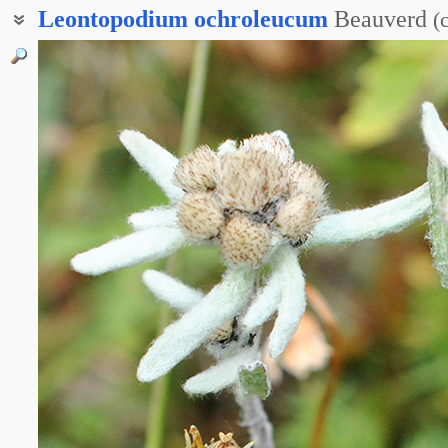
Leontopodium
ochroleucum
Beauverd
(