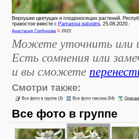
Верхушки цветущих и плодоносящих растений. Республи
травостое вместе с
Parnassia palustris
. 25.08.2020.
Анастасия Горбунова
©
2022
Можете уточнить или и
Есть сомнения или зам
и вы сможете
перенест
Смотри также:
Все фото в группе
(3)
Все фото таксона
(54)
Описан
Все фото в группе