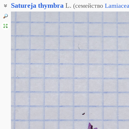
Satureja
thymbra
L.
(
семейство
Lamiace
Чабер критский
Чабер розовый